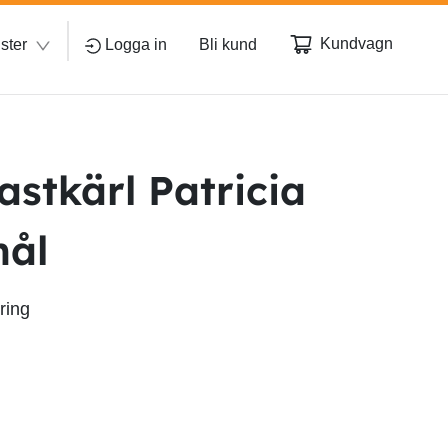
Kundvagn
ster
Logga in
Bli kund
lastkärl Patricia
hål
ring