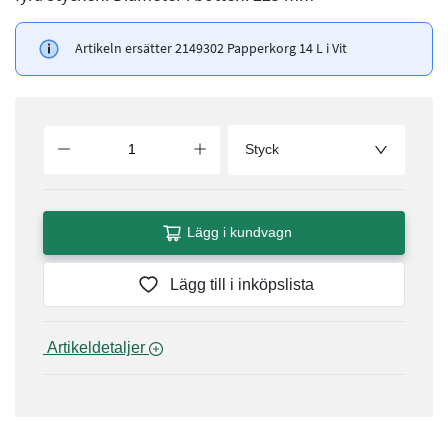
Artikeln ersätter 2149302 Papperkorg 14 L i Vit
Styck
Lägg i kundvagn
Lägg till i inköpslista
 Artikeldetaljer 