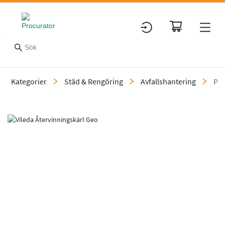
Kategorier
Städ & Rengöring
Avfallshantering
Pa
Slide 4 of 4