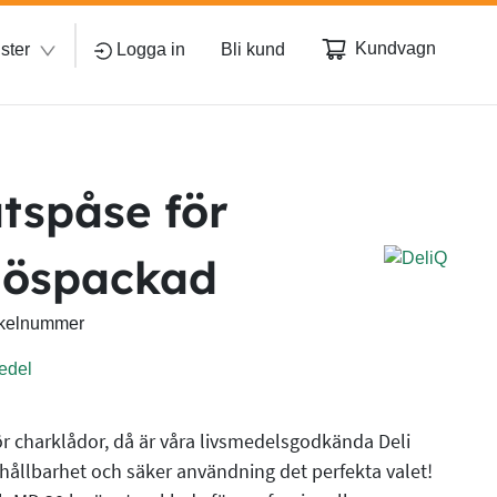
Kundvagn
ster
Logga in
Bli kund
tspåse för
 löspackad
rtikelnummer
för charklådor, då är våra livsmedelsgodkända Deli
hållbarhet och säker användning det perfekta valet!