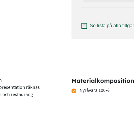
Se lista på alla tillg
n
Materialkomposition
 presentation räknas
Nyråvara 100%
on och restaurang