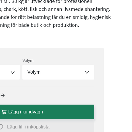
ch MD 30 kg är utvecklade för professionell
 chark, kött, fisk och annan livsmedelshantering.
nde för rätt belastning får du en smidig, hygienisk
sning för både butik och produktion.
Volym
Volym
Lägg i kundvagn
Lägg till i inköpslista