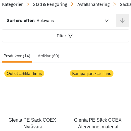
Kategorier
Städ & Rengöring
Avfallshantering
Säck
Sortera efter:
Relevans
Filter
Produkter (14)
Artiklar (60)
Outlet-artiklar finns
Kampanjartiklar finns
Glenta PE Säck COEX 
Glenta PE Säck COEX 
Nyråvara
Återvunnet material