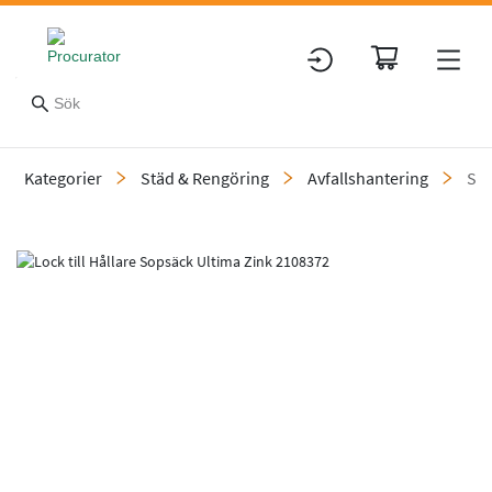
Kategorier
Städ & Rengöring
Avfallshantering
Säc
Slide 1 of 1