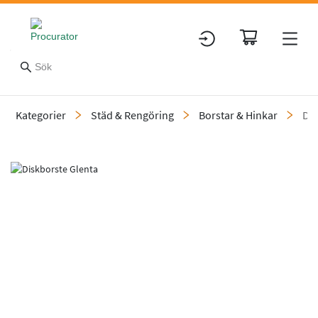
Kategorier
Städ & Rengöring
Borstar & Hinkar
Dis
Slide 1 of 1