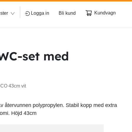
Kundvagn
ster
Logga in
Bli kund
WC-set med
CO 43cm vit
v återvunnen polypropylen. Stabil kopp med extra
onomi. Höjd 43cm