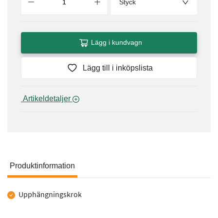
Styck
Lägg i kundvagn
Lägg till i inköpslista
 Artikeldetaljer 
Produktinformation
Produktinformation
Upphängningskrok