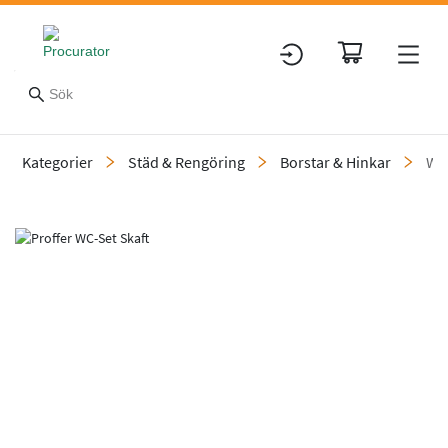
Kategorier
Städ & Rengöring
Borstar & Hinkar
WC-
Slide 1 of 1