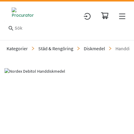
Kategorier
Städ & Rengöring
Diskmedel
Handdis
Slide 1 of 1