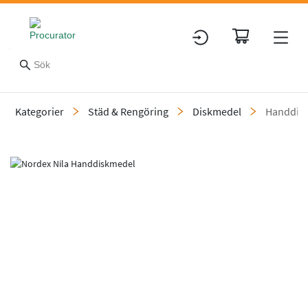
Kategorier
Städ & Rengöring
Diskmedel
Handdis
Slide 1 of 1