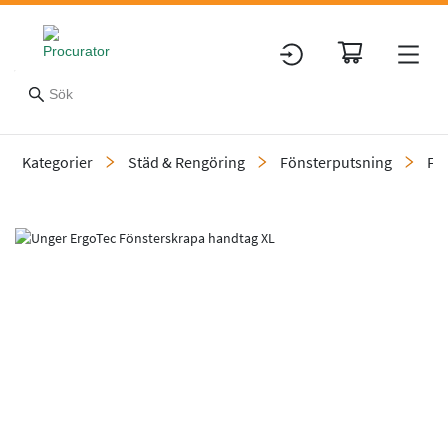
Kategorier
Städ & Rengöring
Fönsterputsning
Fö
Slide 2 of 2