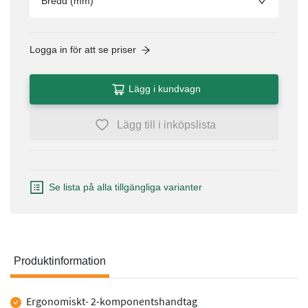
Bredd (mm)
Logga in för att se priser
Lägg i kundvagn
Lägg till i inköpslista
Se lista på alla tillgängliga varianter
Produktinformation
Produktinformation
Ergonomiskt- 2-komponentshandtag