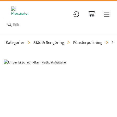
Kategorier
Städ & Rengöring
Fönsterputsning
Fö
Slide 1 of 1