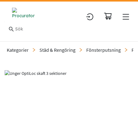
Kategorier
Städ & Rengöring
Fönsterputsning
Fö
Slide 2 of 2