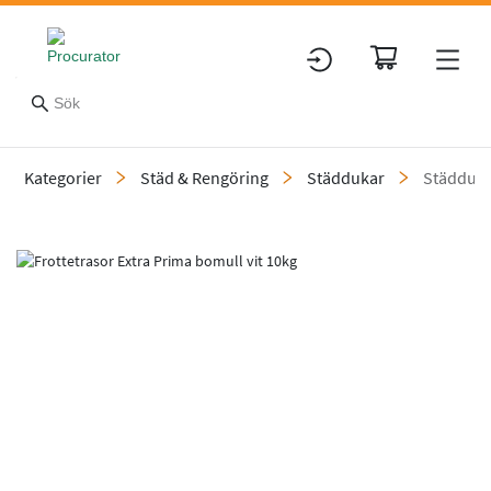
Kategorier
Städ & Rengöring
Städdukar
Städduka
Slide 1 of 1