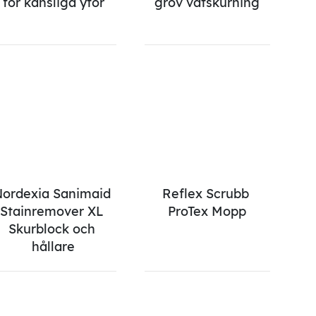
för känsliga ytor
grov våtskurning
ordexia Sanimaid 
Reflex Scrubb 
Stainremover XL 
ProTex Mopp
Skurblock och 
hållare