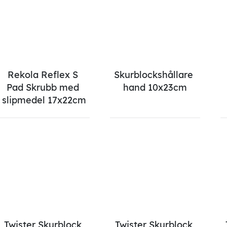
Rekola Reflex S 
Skurblockshållare 
Pad Skrubb med 
hand 10x23cm
slipmedel 17x22cm
Twister Skurblock 
Twister Skurblock 