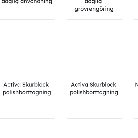
daglig användning
daglig 
grovrengöring
Activa Skurblock 
Activa Skurblock 
N
polishborttagning
polishborttagning