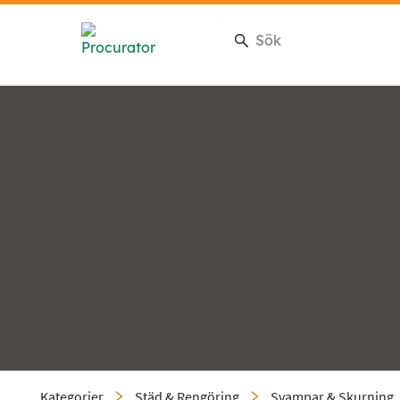
Kategorier
Städ & Rengöring
Svampar & Skurning