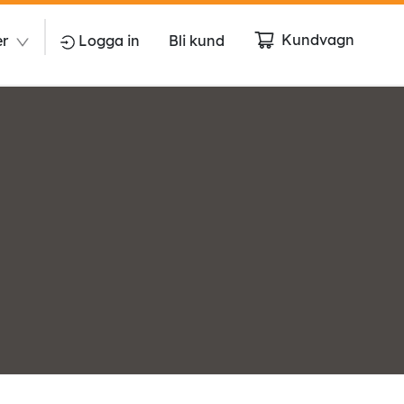
Kundvagn
er
Logga in
Bli kund