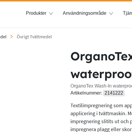
Produkter
Användningsområde
Tjän
edel
Övrigt Tvättmedel
OrganoTe
waterproo
OrganoTex Wash-In waterproo
Artikelnummer:
2141222
Textilimpregnering som appl
applicering i tvättmaskin.
impregnering slitits ut och 
impregnera plagg eller skor