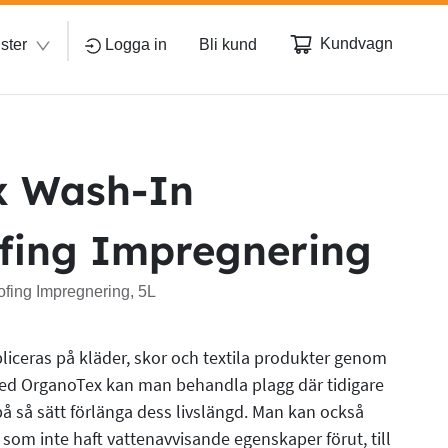
Kundvagn
ster
Logga in
Bli kund
x Wash-In
fing Impregnering
fing Impregnering, 5L
iceras på kläder, skor och textila produkter genom
 Med OrganoTex kan man behandla plagg där tidigare
på så sätt förlänga dess livslängd. Man kan också
 som inte haft vattenavvisande egenskaper förut, till