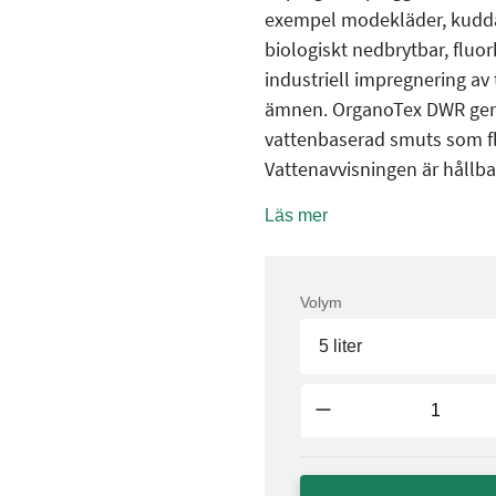
exempel modekläder, kudda
biologiskt nedbrytbar, fluor
industriell impregnering av 
ämnen. OrganoTex DWR ger t
vattenbaserad smuts som fläc
Vattenavvisningen är hållba
Läs mer
Volym
5 liter