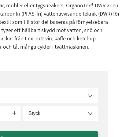
r, möbler eller tygsneakers. OrganoTex® DWR är en
karbonfri (PFAS-fri) vattenavvisande teknik (DWR) för
textil som till stor del baseras på förnyelsebara
yger ett hållbart skydd mot vatten, snö och
kar från t.ex. rött vin, kaffe och ketchup.
r och tål många cykler i tvättmaskinen.
Styck