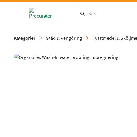
Kategorier
Städ & Rengöring
Tvättmedel & Sköljm
Slide 2 of 2