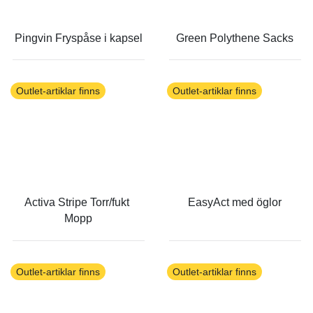
Pingvin Fryspåse i kapsel
Green Polythene Sacks
Outlet-artiklar finns
Outlet-artiklar finns
Activa Stripe Torr/fukt 
EasyAct med öglor
Mopp
Outlet-artiklar finns
Outlet-artiklar finns