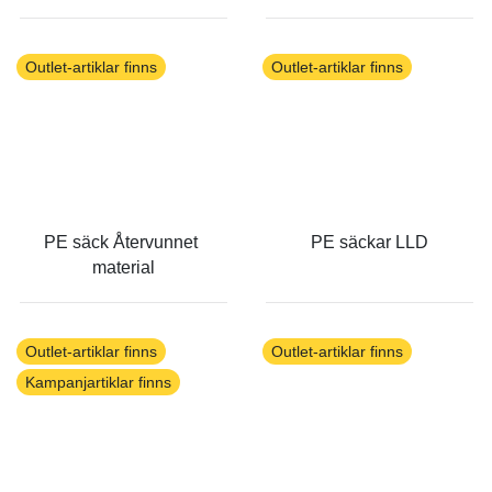
Outlet-artiklar finns
Outlet-artiklar finns
PE säck Återvunnet 
PE säckar LLD
material
Outlet-artiklar finns
Outlet-artiklar finns
Kampanjartiklar finns