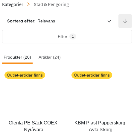
Kategorier
Städ & Rengöring
Sortera efter:
Relevans
Filter
1
Produkter (20)
Artiklar (24)
Outlet-artiklar finns
Outlet-artiklar finns
Glenta PE Säck COEX 
KBM Plast Papperskorg 
Nyråvara
Avfallskorg