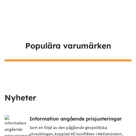
Populära varumärken
Worksafe 5710552 Servicebyxa
Worksaf
Stretch Comfort
Engång
Nyheter
Information angående prisjusteringar
Som en följd av den pågående geopolitiska
utvecklingen, kopplad till konflikten i Mellanöstern,