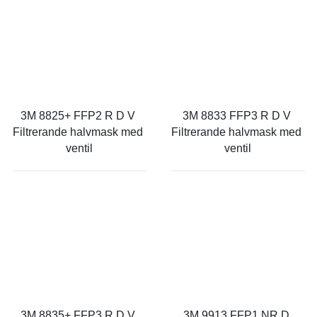
3M 8825+ FFP2 R D V 
3M 8833 FFP3 R D V 
Filtrerande halvmask med 
Filtrerande halvmask med 
ventil
ventil
3M 8835+ FFP3 R D V 
3M 9913 FFP1 NR D 