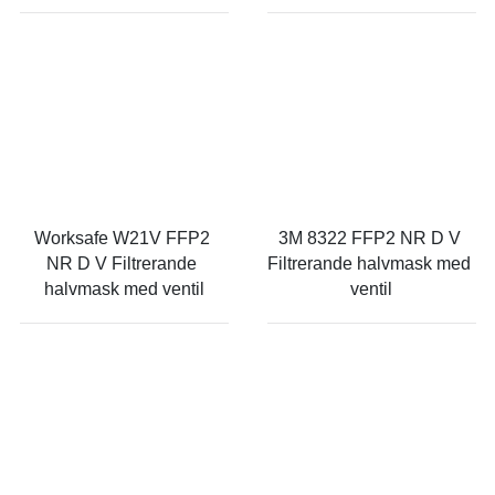
Worksafe W21V FFP2 
3M 8322 FFP2 NR D V 
NR D V Filtrerande 
Filtrerande halvmask med 
halvmask med ventil
ventil